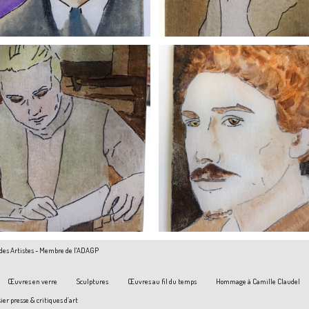
+
+
 des Artistes - Membre de l'ADAGP
Œuvres en verre
Sculptures
Œuvres au fil du temps
Hommage à Camille Claudel
ier presse & critiques d’art