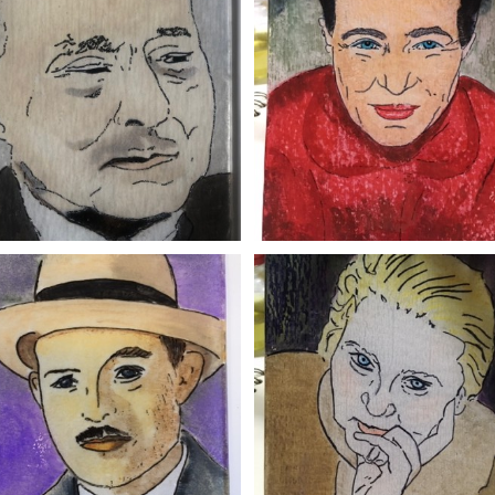
+
+
+
+