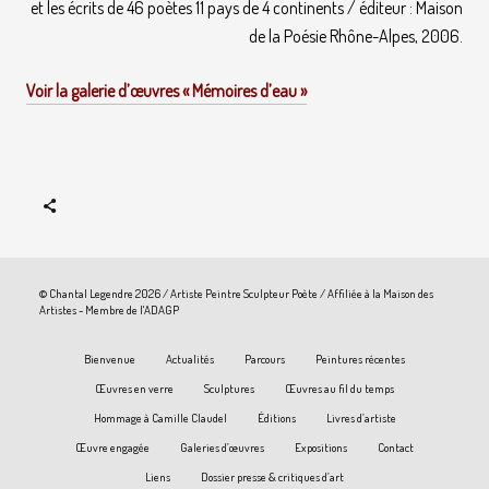
et les écrits de 46 poètes 11 pays de 4 continents / éditeur : Maison
de la Poésie Rhône-Alpes, 2006.
Voir la galerie d’œuvres « Mémoires d’eau »
© Chantal Legendre 2026 / Artiste Peintre Sculpteur Poète / Affiliée à la Maison des
Artistes - Membre de l'ADAGP
Bienvenue
Actualités
Parcours
Peintures récentes
Œuvres en verre
Sculptures
Œuvres au fil du temps
Hommage à Camille Claudel
Éditions
Livres d’artiste
Œuvre engagée
Galeries d’œuvres
Expositions
Contact
Liens
Dossier presse & critiques d’art