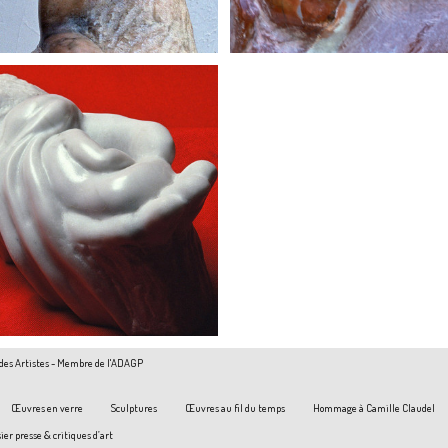
+
 des Artistes - Membre de l'ADAGP
Œuvres en verre
Sculptures
Œuvres au fil du temps
Hommage à Camille Claudel
ier presse & critiques d’art