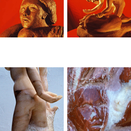
+
+
+
+